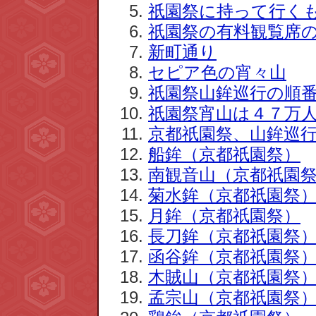
祇園祭に持って行く
祇園祭の有料観覧席
新町通り
セピア色の宵々山
祇園祭山鉾巡行の順番2
祇園祭宵山は４７万人
京都祇園祭、山鉾巡行
船鉾（京都祇園祭）
南観音山（京都祇園
菊水鉾（京都祇園祭
月鉾（京都祇園祭）
長刀鉾（京都祇園祭
函谷鉾（京都祇園祭
木賊山（京都祇園祭
孟宗山（京都祇園祭