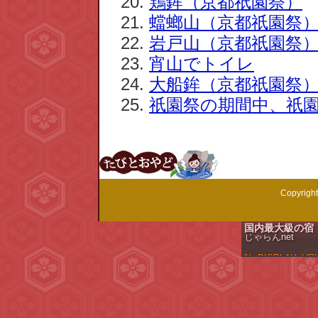
鶏鉾（京都祇園祭）
蟷螂山（京都祇園祭
岩戸山（京都祇園祭
宵山でトイレ
大船鉾（京都祇園祭
祇園祭の期間中、祇
Copyrig
じゃらんnet
国内最大級の宿
%_DISPLAY_UR
Ads by ValueCommer