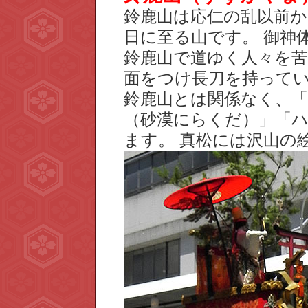
鈴鹿山は応仁の乱以前
日に至る山です。 御神
鈴鹿山で道ゆく人々を
面をつけ長刀を持ってい
鈴鹿山とは関係なく、「
（砂漠にらくだ）」「
ます。 真松には沢山の