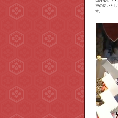
山鉾巡行（７
神の使いとし
す。