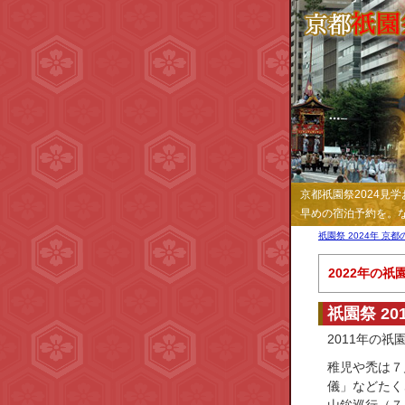
京都祇園祭2024
早めの宿泊予約を。な
祇園祭 2024年 京
2022年の
祇園祭 2
2011年の
稚児や禿は７
儀」などたく