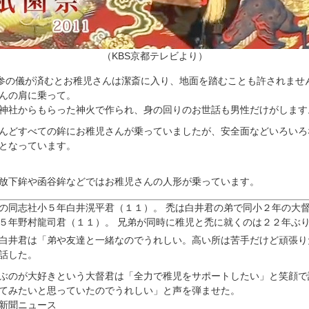
（KBS京都テレビより）
社参の儀が済むとお稚児さんは潔斎に入り、地面を踏むことも許されませ
んの肩に乗って。
神社からもらった神火で作られ、身の回りのお世話も男性だけがします
んどすべての鉾にお稚児さんが乗っていましたが、安全面などいろいろ
となっています。
放下鉾や函谷鉾などではお稚児さんの人形が乗っています。
の同志社小５年白井滉平君（１１）。 禿は白井君の弟で同小２年の大
５年野村龍司君（１１）。 兄弟が同時に稚児と禿に就くのは２２年ぶ
白井君は「弟や友達と一緒なのでうれしい。高い所は苦手だけど頑張り
話した。
のが大好きという大督君は「全力で稚児をサポートしたい」と笑顔で
てみたいと思っていたのでうれしい」と声を弾ませた。
新聞ニュース