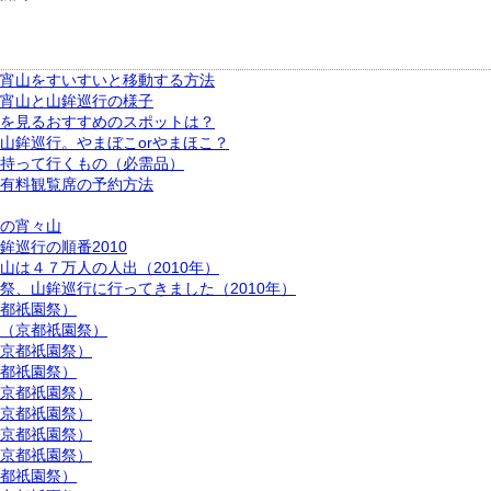
宵山をすいすいと移動する方法
宵山と山鉾巡行の様子
を見るおすすめのスポットは？
山鉾巡行。やまぼこorやまほこ？
持って行くもの（必需品）
有料観覧席の予約方法
の宵々山
鉾巡行の順番2010
山は４７万人の人出（2010年）
祭、山鉾巡行に行ってきました（2010年）
都祇園祭）
（京都祇園祭）
京都祇園祭）
都祇園祭）
京都祇園祭）
京都祇園祭）
京都祇園祭）
京都祇園祭）
都祇園祭）