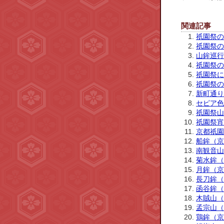
関連記事
祇園祭の
祇園祭の
山鉾巡行
祇園祭の
祇園祭に
祇園祭の
新町通り
セピア色
祇園祭山
祇園祭宵
京都祇園
船鉾（京
南観音山
菊水鉾（
月鉾（京
長刀鉾（
函谷鉾（
木賊山（
孟宗山（
鶏鉾（京