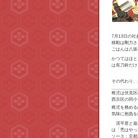
7月13日の
移動は剛力さ
ごはんは八坂
かつてはほと
は長刀鉾だけ
その代わり、
稚児は伏見区
西京区の同小
稚児を務める
気味に抱負を
滉平君と遊ぶ
は「禿はやっ
ソース：京都