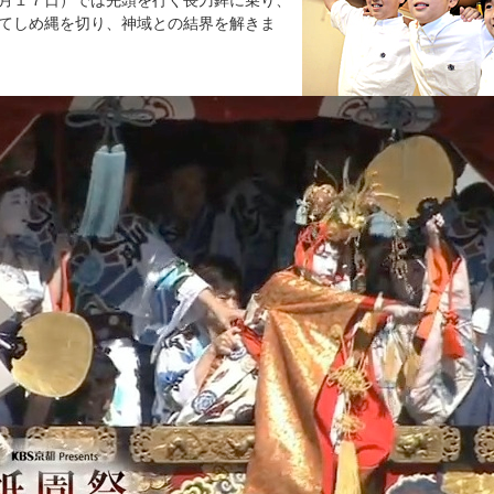
月１７日）では先頭を行く長刀鉾に乗り、
てしめ縄を切り、神域との結界を解きま