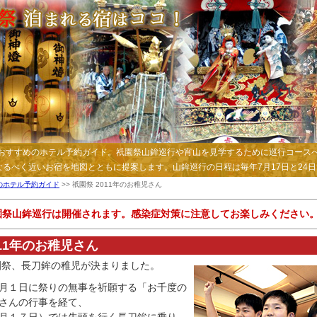
見学おすすめのホテル予約ガイド。祇園祭山鉾巡行や宵山を見学するために巡行コース
るべく近いお宿を地図とともに提案します。山鉾巡行の日程は毎年7月17日と24
都のホテル予約ガイド
>> 祇園祭 2011年のお稚児さん
祇園祭山鉾巡行は開催されます。感染症対策に注意してお楽しみください
011年のお稚児さん
祇園祭、長刀鉾の稚児が決まりました。
月１日に祭りの無事を祈願する「お千度の
さんの行事を経て、