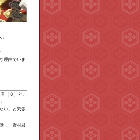
ん。
。
な理由でいま
督君（８）と、
り。
たい」と緊張
話し、野村君